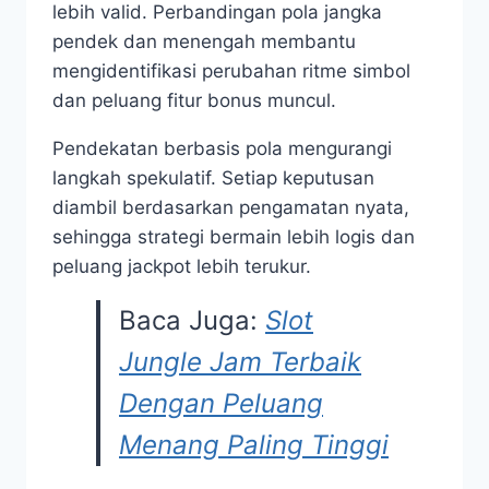
lebih valid. Perbandingan pola jangka
pendek dan menengah membantu
mengidentifikasi perubahan ritme simbol
dan peluang fitur bonus muncul.
Pendekatan berbasis pola mengurangi
langkah spekulatif. Setiap keputusan
diambil berdasarkan pengamatan nyata,
sehingga strategi bermain lebih logis dan
peluang jackpot lebih terukur.
Baca Juga:
Slot
Jungle Jam Terbaik
Dengan Peluang
Menang Paling Tinggi