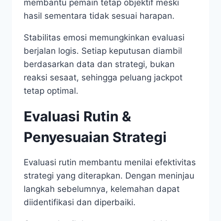
membantu pemain tetap objektif meski
hasil sementara tidak sesuai harapan.
Stabilitas emosi memungkinkan evaluasi
berjalan logis. Setiap keputusan diambil
berdasarkan data dan strategi, bukan
reaksi sesaat, sehingga peluang jackpot
tetap optimal.
Evaluasi Rutin &
Penyesuaian Strategi
Evaluasi rutin membantu menilai efektivitas
strategi yang diterapkan. Dengan meninjau
langkah sebelumnya, kelemahan dapat
diidentifikasi dan diperbaiki.