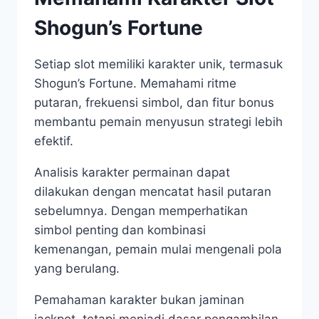
Shogun’s Fortune
Setiap slot memiliki karakter unik, termasuk
Shogun’s Fortune. Memahami ritme
putaran, frekuensi simbol, dan fitur bonus
membantu pemain menyusun strategi lebih
efektif.
Analisis karakter permainan dapat
dilakukan dengan mencatat hasil putaran
sebelumnya. Dengan memperhatikan
simbol penting dan kombinasi
kemenangan, pemain mulai mengenali pola
yang berulang.
Pemahaman karakter bukan jaminan