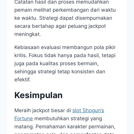
Catatan hasil dan proses memudahkan
pemain melihat perkembangan dari waktu
ke waktu. Strategi dapat disempurnakan
secara bertahap agar peluang jackpot
meningkat.
Kebiasaan evaluasi membangun pola pikir
kritis. Fokus tidak hanya pada hasil, tetapi
juga pada kualitas proses bermain,
sehingga strategi tetap konsisten dan
efektif.
Kesimpulan
Meraih jackpot besar di
slot Shogun’s
Fortune
membutuhkan strategi yang
matang. Pemahaman karakter permainan,