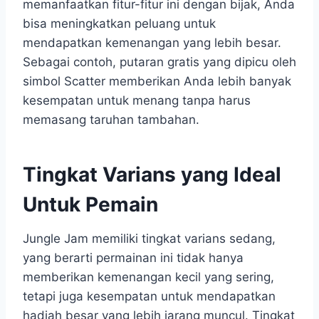
memanfaatkan fitur-fitur ini dengan bijak, Anda
bisa meningkatkan peluang untuk
mendapatkan kemenangan yang lebih besar.
Sebagai contoh, putaran gratis yang dipicu oleh
simbol Scatter memberikan Anda lebih banyak
kesempatan untuk menang tanpa harus
memasang taruhan tambahan.
Tingkat Varians yang Ideal
Untuk Pemain
Jungle Jam memiliki tingkat varians sedang,
yang berarti permainan ini tidak hanya
memberikan kemenangan kecil yang sering,
tetapi juga kesempatan untuk mendapatkan
hadiah besar yang lebih jarang muncul. Tingkat