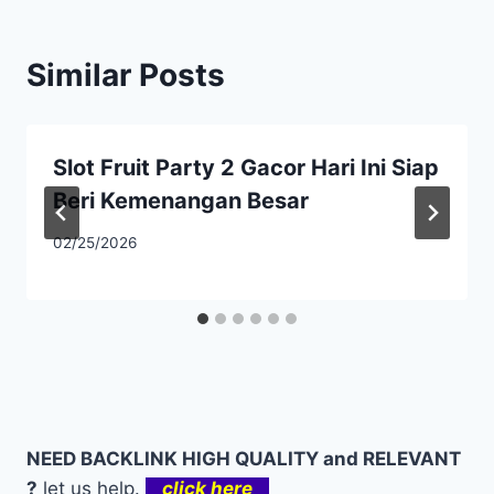
Similar Posts
Slot Fruit Party 2 Gacor Hari Ini Siap
Beri Kemenangan Besar
02/25/2026
NEED BACKLINK HIGH QUALITY and RELEVANT
?
let us help.
click here