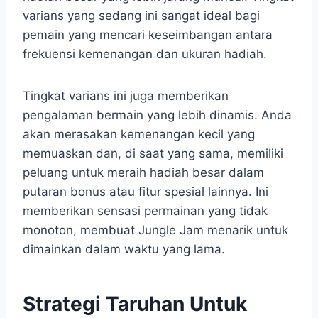
varians yang sedang ini sangat ideal bagi
pemain yang mencari keseimbangan antara
frekuensi kemenangan dan ukuran hadiah.
Tingkat varians ini juga memberikan
pengalaman bermain yang lebih dinamis. Anda
akan merasakan kemenangan kecil yang
memuaskan dan, di saat yang sama, memiliki
peluang untuk meraih hadiah besar dalam
putaran bonus atau fitur spesial lainnya. Ini
memberikan sensasi permainan yang tidak
monoton, membuat Jungle Jam menarik untuk
dimainkan dalam waktu yang lama.
Strategi Taruhan Untuk