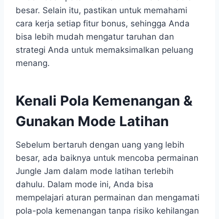
besar. Selain itu, pastikan untuk memahami
cara kerja setiap fitur bonus, sehingga Anda
bisa lebih mudah mengatur taruhan dan
strategi Anda untuk memaksimalkan peluang
menang.
Kenali Pola Kemenangan &
Gunakan Mode Latihan
Sebelum bertaruh dengan uang yang lebih
besar, ada baiknya untuk mencoba permainan
Jungle Jam dalam mode latihan terlebih
dahulu. Dalam mode ini, Anda bisa
mempelajari aturan permainan dan mengamati
pola-pola kemenangan tanpa risiko kehilangan