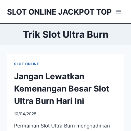
Skip
SLOT ONLINE JACKPOT TOP
to
content
Trik Slot Ultra Burn
SLOT ONLINE
Jangan Lewatkan
Kemenangan Besar Slot
Ultra Burn Hari Ini
10/04/2025
Permainan Slot Ultra Burn menghadirkan