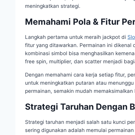
meningkatkan strategi.
Memahami Pola & Fitur Pe
Langkah pertama untuk meraih jackpot di
Slo
fitur yang ditawarkan. Permainan ini dikenal
kombinasi simbol bisa menghasilkan kemenang
free spin, multiplier, dan scatter menjadi ba
Dengan memahami cara kerja setiap fitur, p
untuk meningkatkan putaran atau menunggu
permainan, semakin mudah memaksimalkan k
Strategi Taruhan Dengan B
Strategi taruhan menjadi salah satu kunci p
sering digunakan adalah memulai permainan 