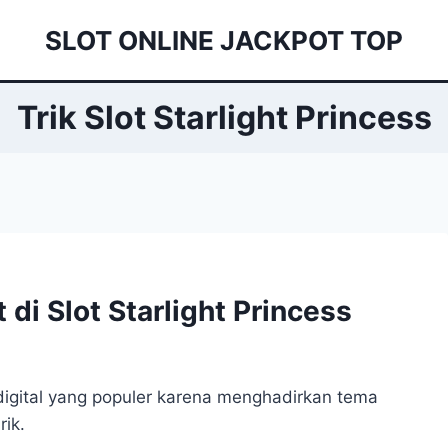
SLOT ONLINE JACKPOT TOP
Trik Slot Starlight Princess
di Slot Starlight Princess
 digital yang populer karena menghadirkan tema
ik.