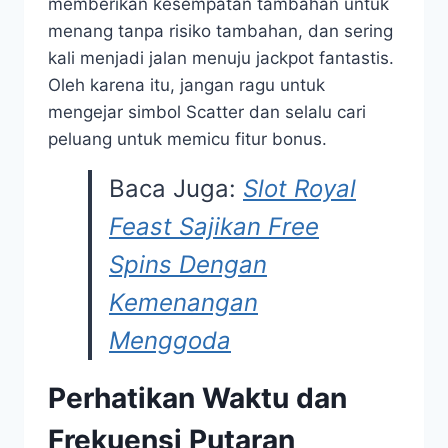
memberikan kesempatan tambahan untuk
menang tanpa risiko tambahan, dan sering
kali menjadi jalan menuju jackpot fantastis.
Oleh karena itu, jangan ragu untuk
mengejar simbol Scatter dan selalu cari
peluang untuk memicu fitur bonus.
Baca Juga:
Slot Royal
Feast Sajikan Free
Spins Dengan
Kemenangan
Menggoda
Perhatikan Waktu dan
Frekuensi Putaran