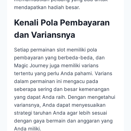
mendapatkan hadiah besar.
Kenali Pola Pembayaran
dan Variansnya
Setiap permainan slot memiliki pola
pembayaran yang berbeda-beda, dan
Magic Journey juga memiliki varians
tertentu yang perlu Anda pahami. Varians
dalam permainan ini mengacu pada
seberapa sering dan besar kemenangan
yang dapat Anda raih. Dengan mengetahui
variansnya, Anda dapat menyesuaikan
strategi taruhan Anda agar lebih sesuai
dengan gaya bermain dan anggaran yang
Anda miliki.