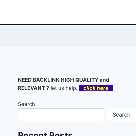
NEED BACKLINK HIGH QUALITY and
RELEVANT ?
let us help.
click here
Search
Search
Recent Posts