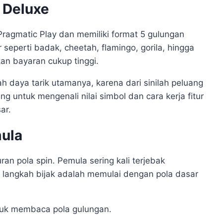
 Deluxe
ragmatic Play dan memiliki format 5 gulungan
seperti badak, cheetah, flamingo, gorila, hingga
n bayaran cukup tinggi.
h daya tarik utamanya, karena dari sinilah peluang
ng untuk mengenali nilai simbol dan cara kerja fitur
ar.
mula
ran pola spin. Pemula sering kali terjebak
l langkah bijak adalah memulai dengan pola dasar
tuk membaca pola gulungan.