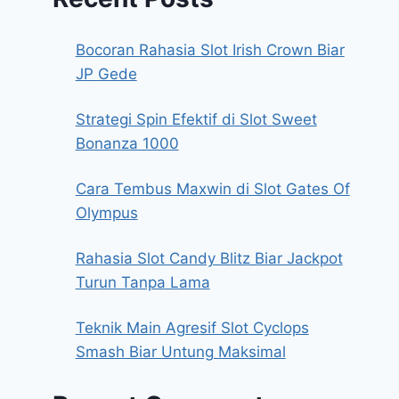
Bocoran Rahasia Slot Irish Crown Biar
JP Gede
Strategi Spin Efektif di Slot Sweet
Bonanza 1000
Cara Tembus Maxwin di Slot Gates Of
Olympus
Rahasia Slot Candy Blitz Biar Jackpot
Turun Tanpa Lama
Teknik Main Agresif Slot Cyclops
Smash Biar Untung Maksimal