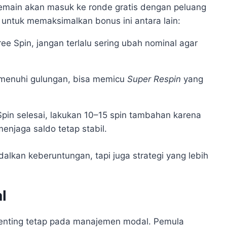
 pemain akan masuk ke ronde gratis dengan peluang
 untuk memaksimalkan bonus ini antara lain:
e Spin, jangan terlalu sering ubah nominal agar
emenuhi gulungan, bisa memicu
Super Respin
yang
Spin selesai, lakukan 10–15 spin tambahan karena
menjaga saldo tetap stabil.
alkan keberuntungan, tapi juga strategi yang lebih
l
penting tetap pada manajemen modal. Pemula