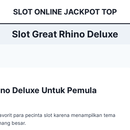
SLOT ONLINE JACKPOT TOP
Slot Great Rhino Deluxe
hino Deluxe Untuk Pemula
avorit para pecinta slot karena menampilkan tema
nang besar.