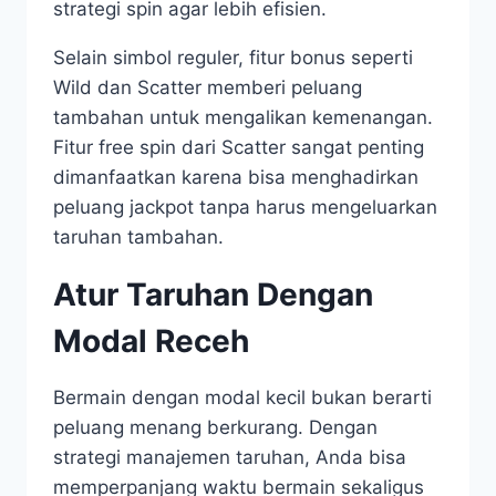
strategi spin agar lebih efisien.
Selain simbol reguler, fitur bonus seperti
Wild dan Scatter memberi peluang
tambahan untuk mengalikan kemenangan.
Fitur free spin dari Scatter sangat penting
dimanfaatkan karena bisa menghadirkan
peluang jackpot tanpa harus mengeluarkan
taruhan tambahan.
Atur Taruhan Dengan
Modal Receh
Bermain dengan modal kecil bukan berarti
peluang menang berkurang. Dengan
strategi manajemen taruhan, Anda bisa
memperpanjang waktu bermain sekaligus