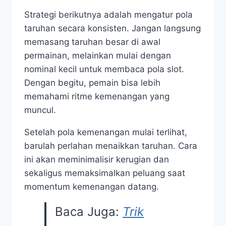
Strategi berikutnya adalah mengatur pola
taruhan secara konsisten. Jangan langsung
memasang taruhan besar di awal
permainan, melainkan mulai dengan
nominal kecil untuk membaca pola slot.
Dengan begitu, pemain bisa lebih
memahami ritme kemenangan yang
muncul.
Setelah pola kemenangan mulai terlihat,
barulah perlahan menaikkan taruhan. Cara
ini akan meminimalisir kerugian dan
sekaligus memaksimalkan peluang saat
momentum kemenangan datang.
Baca Juga:
Trik