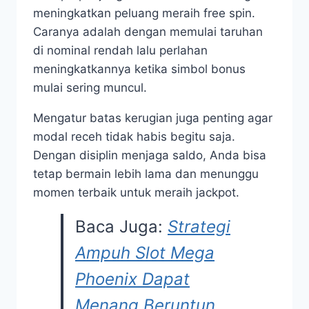
meningkatkan peluang meraih free spin.
Caranya adalah dengan memulai taruhan
di nominal rendah lalu perlahan
meningkatkannya ketika simbol bonus
mulai sering muncul.
Mengatur batas kerugian juga penting agar
modal receh tidak habis begitu saja.
Dengan disiplin menjaga saldo, Anda bisa
tetap bermain lebih lama dan menunggu
momen terbaik untuk meraih jackpot.
Baca Juga:
Strategi
Ampuh Slot Mega
Phoenix Dapat
Menang Beruntun