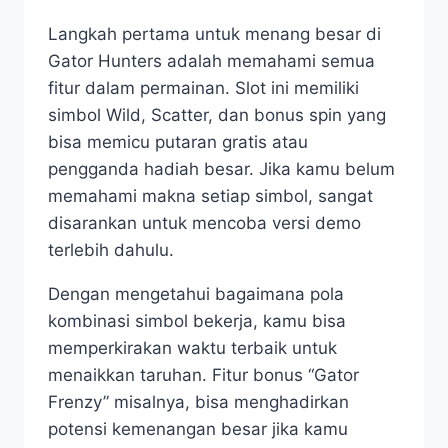
Langkah pertama untuk menang besar di
Gator Hunters adalah memahami semua
fitur dalam permainan. Slot ini memiliki
simbol Wild, Scatter, dan bonus spin yang
bisa memicu putaran gratis atau
pengganda hadiah besar. Jika kamu belum
memahami makna setiap simbol, sangat
disarankan untuk mencoba versi demo
terlebih dahulu.
Dengan mengetahui bagaimana pola
kombinasi simbol bekerja, kamu bisa
memperkirakan waktu terbaik untuk
menaikkan taruhan. Fitur bonus “Gator
Frenzy” misalnya, bisa menghadirkan
potensi kemenangan besar jika kamu