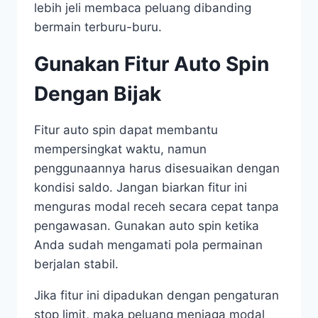
lebih jeli membaca peluang dibanding
bermain terburu-buru.
Gunakan Fitur Auto Spin
Dengan Bijak
Fitur auto spin dapat membantu
mempersingkat waktu, namun
penggunaannya harus disesuaikan dengan
kondisi saldo. Jangan biarkan fitur ini
menguras modal receh secara cepat tanpa
pengawasan. Gunakan auto spin ketika
Anda sudah mengamati pola permainan
berjalan stabil.
Jika fitur ini dipadukan dengan pengaturan
stop limit, maka peluang menjaga modal