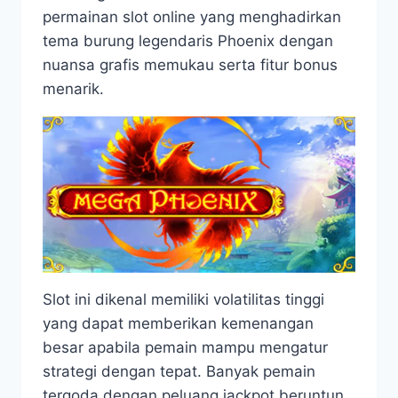
permainan slot online yang menghadirkan
tema burung legendaris Phoenix dengan
nuansa grafis memukau serta fitur bonus
menarik.
Slot ini dikenal memiliki volatilitas tinggi
yang dapat memberikan kemenangan
besar apabila pemain mampu mengatur
strategi dengan tepat. Banyak pemain
tergoda dengan peluang jackpot beruntun