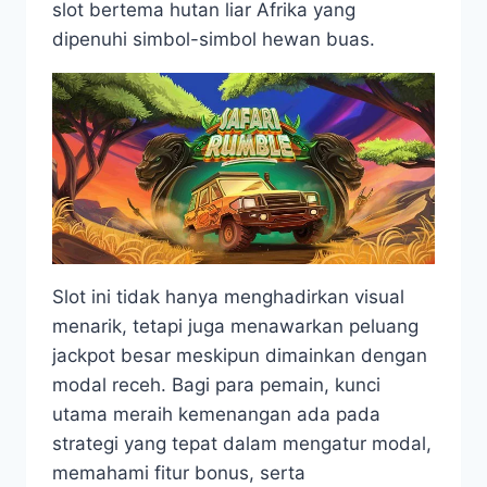
slot bertema hutan liar Afrika yang
dipenuhi simbol-simbol hewan buas.
Slot ini tidak hanya menghadirkan visual
menarik, tetapi juga menawarkan peluang
jackpot besar meskipun dimainkan dengan
modal receh. Bagi para pemain, kunci
utama meraih kemenangan ada pada
strategi yang tepat dalam mengatur modal,
memahami fitur bonus, serta