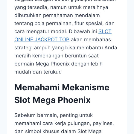
yang tersedia, namun untuk meraihnya
dibutuhkan pemahaman mendalam
tentang pola permainan, fitur spesial, dan
cara mengatur modal. Dibawah ini
SLOT
ONLINE JACKPOT TOP
akan membahas
strategi ampuh yang bisa membantu Anda
meraih kemenangan beruntun saat
bermain Mega Phoenix dengan lebih
mudah dan terukur.
Memahami Mekanisme
Slot Mega Phoenix
Sebelum bermain, penting untuk
memahami cara kerja gulungan, paylines,
dan simbol khusus dalam Slot Mega