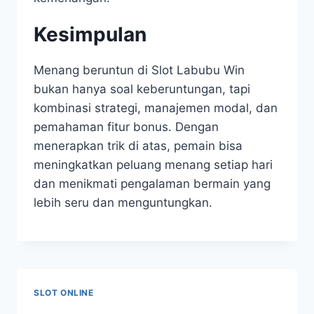
Kesimpulan
Menang beruntun di Slot Labubu Win
bukan hanya soal keberuntungan, tapi
kombinasi strategi, manajemen modal, dan
pemahaman fitur bonus. Dengan
menerapkan trik di atas, pemain bisa
meningkatkan peluang menang setiap hari
dan menikmati pengalaman bermain yang
lebih seru dan menguntungkan.
SLOT ONLINE