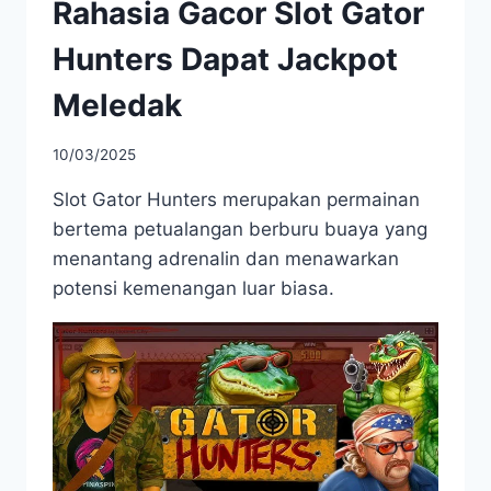
Rahasia Gacor Slot Gator
Hunters Dapat Jackpot
Meledak
10/03/2025
Slot Gator Hunters merupakan permainan
bertema petualangan berburu buaya yang
menantang adrenalin dan menawarkan
potensi kemenangan luar biasa.