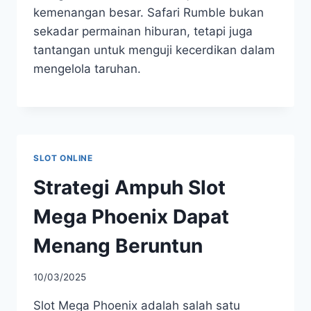
kemenangan besar. Safari Rumble bukan
sekadar permainan hiburan, tetapi juga
tantangan untuk menguji kecerdikan dalam
mengelola taruhan.
SLOT ONLINE
Strategi Ampuh Slot
Mega Phoenix Dapat
Menang Beruntun
10/03/2025
Slot Mega Phoenix adalah salah satu