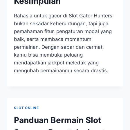
Kesimpulan
Rahasia untuk gacor di Slot Gator Hunters
bukan sekadar keberuntungan, tapi juga
pemahaman fitur, pengaturan modal yang
baik, serta membaca momentum
permainan. Dengan sabar dan cermat,
kamu bisa membuka peluang
mendapatkan jackpot meledak yang
mengubah permainanmu secara drastis.
SLOT ONLINE
Panduan Bermain Slot