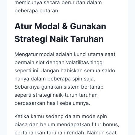
memicunya secara berurutan dalam
beberapa putaran.
Atur Modal & Gunakan
Strategi Naik Taruhan
Mengatur modal adalah kunci utama saat
bermain slot dengan volatilitas tinggi
seperti ini. Jangan habiskan semua saldo
hanya dalam beberapa spin saja.
Sebaiknya gunakan sistem bertahap
seperti strategi naik-turun taruhan
berdasarkan hasil sebelumnya.
Ketika kamu sedang dalam mode spin
biasa dan belum mendapatkan fitur bonus,
pertahankan taruhan rendah. Namun saat