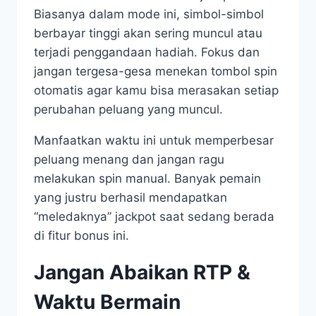
Biasanya dalam mode ini, simbol-simbol
berbayar tinggi akan sering muncul atau
terjadi penggandaan hadiah. Fokus dan
jangan tergesa-gesa menekan tombol spin
otomatis agar kamu bisa merasakan setiap
perubahan peluang yang muncul.
Manfaatkan waktu ini untuk memperbesar
peluang menang dan jangan ragu
melakukan spin manual. Banyak pemain
yang justru berhasil mendapatkan
“meledaknya” jackpot saat sedang berada
di fitur bonus ini.
Jangan Abaikan RTP &
Waktu Bermain