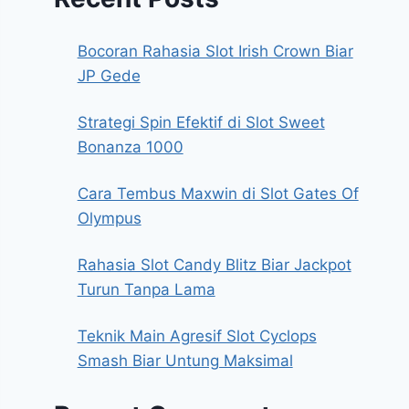
Bocoran Rahasia Slot Irish Crown Biar
JP Gede
Strategi Spin Efektif di Slot Sweet
Bonanza 1000
Cara Tembus Maxwin di Slot Gates Of
Olympus
Rahasia Slot Candy Blitz Biar Jackpot
Turun Tanpa Lama
Teknik Main Agresif Slot Cyclops
Smash Biar Untung Maksimal