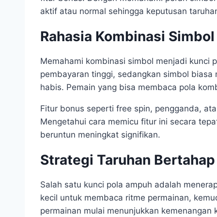
aktif atau normal sehingga keputusan taruhan
Rahasia Kombinasi Simbol
Memahami kombinasi simbol menjadi kunci 
pembayaran tinggi, sedangkan simbol biasa
habis. Pemain yang bisa membaca pola komb
Fitur bonus seperti free spin, pengganda, a
Mengetahui cara memicu fitur ini secara tep
beruntun meningkat signifikan.
Strategi Taruhan Bertahap
Salah satu kunci pola ampuh adalah menerap
kecil untuk membaca ritme permainan, kemud
permainan mulai menunjukkan kemenangan kec