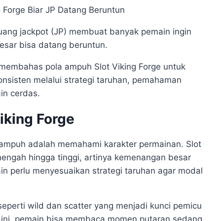
luang jackpot (JP) membuat banyak pemain ingin
ar bisa datang beruntun.
 membahas pola ampuh Slot Viking Forge untuk
nsisten melalui strategi taruhan, pemahaman
in cerdas.
iking Forge
ampuh adalah memahami karakter permainan. Slot
enengah hingga tinggi, artinya kemenangan besar
ain perlu menyesuaikan strategi taruhan agar modal
 seperti wild dan scatter yang menjadi kunci pemicu
l ini, pemain bisa membaca momen putaran sedang