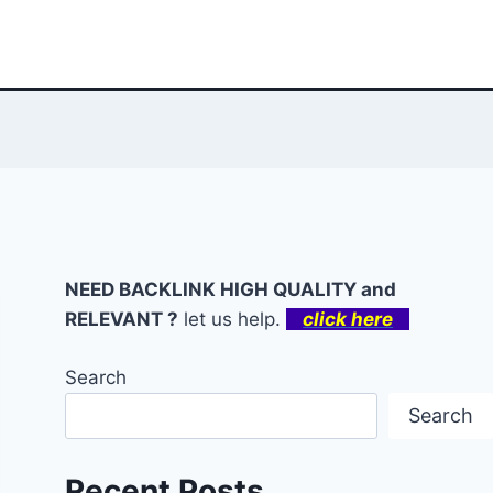
NEED BACKLINK HIGH QUALITY and
RELEVANT ?
let us help.
click here
Search
Search
Recent Posts