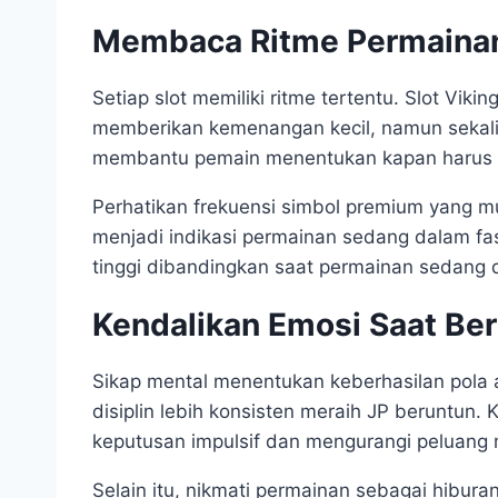
Membaca Ritme Permainan 
Setiap slot memiliki ritme tertentu. Slot Vikin
memberikan kemenangan kecil, namun sekali 
membantu pemain menentukan kapan harus be
Perhatikan frekuensi simbol premium yang mun
menjadi indikasi permainan sedang dalam fase
tinggi dibandingkan saat permainan sedang d
Kendalikan Emosi Saat Be
Sikap mental menentukan keberhasilan pola
disiplin lebih konsisten meraih JP beruntun
keputusan impulsif dan mengurangi peluang
Selain itu, nikmati permainan sebagai hibura