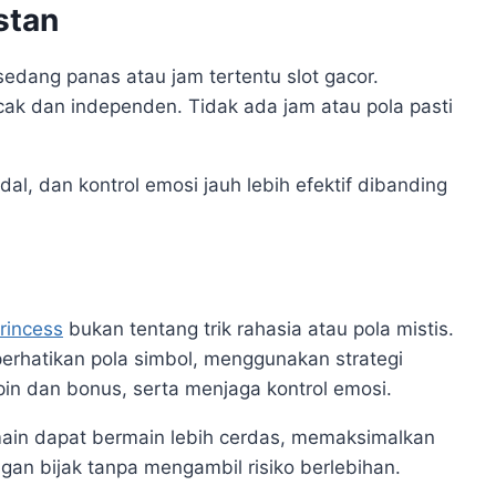
stan
edang panas atau jam tertentu slot gacor.
ak dan independen. Tidak ada jam atau pola pasti
al, dan kontrol emosi jauh lebih efektif dibanding
Princess
bukan tentang trik rahasia atau pola mistis.
erhatikan pola simbol, menggunakan strategi
pin dan bonus, serta menjaga kontrol emosi.
main dapat bermain lebih cerdas, memaksimalkan
an bijak tanpa mengambil risiko berlebihan.