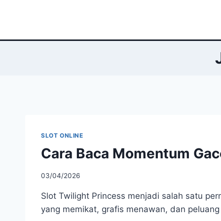
Skip
to
content
SLOT ONLINE
Cara Baca Momentum Gacor 
03/04/2026
Slot Twilight Princess menjadi salah satu pe
yang memikat, grafis menawan, dan peluan