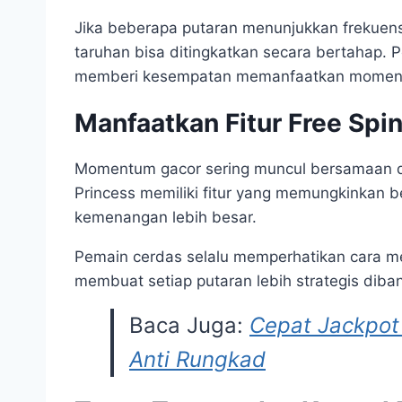
Jika beberapa putaran menunjukkan frekuens
taruhan bisa ditingkatkan secara bertahap. P
memberi kesempatan memanfaatkan momen 
Manfaatkan Fitur Free Spi
Momentum gacor sering muncul bersamaan deng
Princess memiliki fitur yang memungkinkan b
kemenangan lebih besar.
Pemain cerdas selalu memperhatikan cara mem
membuat setiap putaran lebih strategis dib
Baca Juga:
Cepat Jackpot 
Anti Rungkad