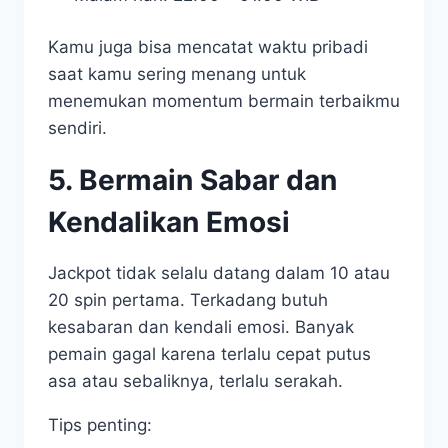
Kamu juga bisa mencatat waktu pribadi
saat kamu sering menang untuk
menemukan momentum bermain terbaikmu
sendiri.
5. Bermain Sabar dan
Kendalikan Emosi
Jackpot tidak selalu datang dalam 10 atau
20 spin pertama. Terkadang butuh
kesabaran dan kendali emosi. Banyak
pemain gagal karena terlalu cepat putus
asa atau sebaliknya, terlalu serakah.
Tips penting: