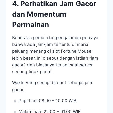
4. Perhatikan Jam Gacor
dan Momentum
Permainan
Beberapa pemain berpengalaman percaya
bahwa ada jam-jam tertentu di mana
peluang menang di slot Fortune Mouse
lebih besar. Ini disebut dengan istilah “jam
gacor”, dan biasanya terjadi saat server
sedang tidak padat.
Waktu yang sering disebut sebagai jam
gacor:
Pagi hari: 08.00 – 10.00 WIB
Malam hari: 22.00 – 01.00 WIB