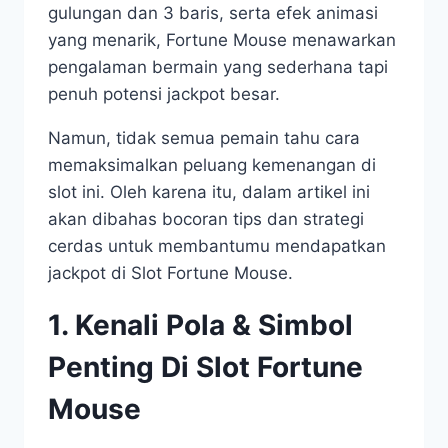
gulungan dan 3 baris, serta efek animasi
yang menarik, Fortune Mouse menawarkan
pengalaman bermain yang sederhana tapi
penuh potensi jackpot besar.
Namun, tidak semua pemain tahu cara
memaksimalkan peluang kemenangan di
slot ini. Oleh karena itu, dalam artikel ini
akan dibahas bocoran tips dan strategi
cerdas untuk membantumu mendapatkan
jackpot di Slot Fortune Mouse.
1. Kenali Pola & Simbol
Penting Di Slot Fortune
Mouse