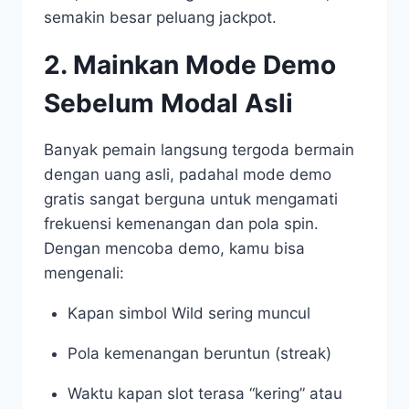
semakin besar peluang jackpot.
2. Mainkan Mode Demo
Sebelum Modal Asli
Banyak pemain langsung tergoda bermain
dengan uang asli, padahal mode demo
gratis sangat berguna untuk mengamati
frekuensi kemenangan dan pola spin.
Dengan mencoba demo, kamu bisa
mengenali:
Kapan simbol Wild sering muncul
Pola kemenangan beruntun (streak)
Waktu kapan slot terasa “kering” atau