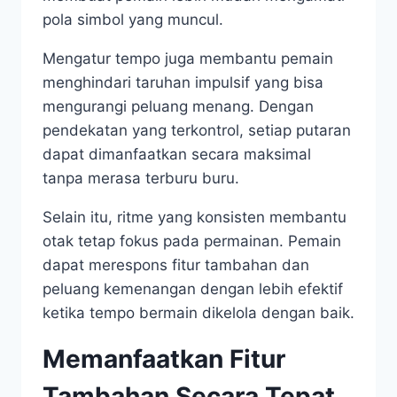
pola simbol yang muncul.
Mengatur tempo juga membantu pemain
menghindari taruhan impulsif yang bisa
mengurangi peluang menang. Dengan
pendekatan yang terkontrol, setiap putaran
dapat dimanfaatkan secara maksimal
tanpa merasa terburu buru.
Selain itu, ritme yang konsisten membantu
otak tetap fokus pada permainan. Pemain
dapat merespons fitur tambahan dan
peluang kemenangan dengan lebih efektif
ketika tempo bermain dikelola dengan baik.
Memanfaatkan Fitur
Tambahan Secara Tepat