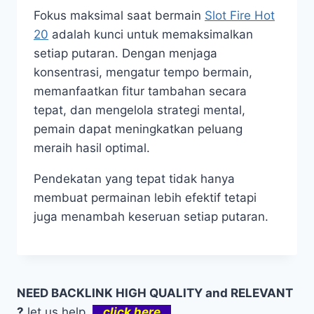
Fokus maksimal saat bermain
Slot Fire Hot
20
adalah kunci untuk memaksimalkan
setiap putaran. Dengan menjaga
konsentrasi, mengatur tempo bermain,
memanfaatkan fitur tambahan secara
tepat, dan mengelola strategi mental,
pemain dapat meningkatkan peluang
meraih hasil optimal.
Pendekatan yang tepat tidak hanya
membuat permainan lebih efektif tetapi
juga menambah keseruan setiap putaran.
NEED BACKLINK HIGH QUALITY and RELEVANT
?
let us help.
click here