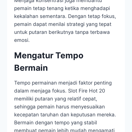
Menjaga konsentrasi juga membantu
pemain tetap tenang ketika menghadapi
kekalahan sementara. Dengan tetap fokus,
pemain dapat menilai strategi yang tepat
untuk putaran berikutnya tanpa terbawa
emosi.
Mengatur Tempo
Bermain
Tempo permainan menjadi faktor penting
dalam menjaga fokus. Slot Fire Hot 20
memiliki putaran yang relatif cepat,
sehingga pemain harus menyesuaikan
kecepatan taruhan dan keputusan mereka.
Bermain dengan tempo yang stabil
membuat pemain lebih mudah mengamati