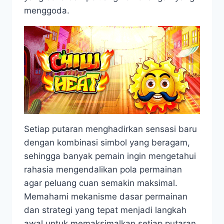
menggoda.
Setiap putaran menghadirkan sensasi baru
dengan kombinasi simbol yang beragam,
sehingga banyak pemain ingin mengetahui
rahasia mengendalikan pola permainan
agar peluang cuan semakin maksimal.
Memahami mekanisme dasar permainan
dan strategi yang tepat menjadi langkah
awal untuk memaksimalkan setiap putaran.