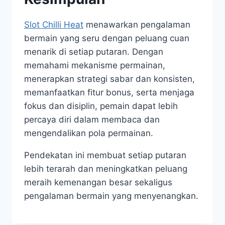
Slot Chilli Heat
menawarkan pengalaman
bermain yang seru dengan peluang cuan
menarik di setiap putaran. Dengan
memahami mekanisme permainan,
menerapkan strategi sabar dan konsisten,
memanfaatkan fitur bonus, serta menjaga
fokus dan disiplin, pemain dapat lebih
percaya diri dalam membaca dan
mengendalikan pola permainan.
Pendekatan ini membuat setiap putaran
lebih terarah dan meningkatkan peluang
meraih kemenangan besar sekaligus
pengalaman bermain yang menyenangkan.