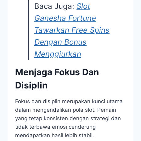
Baca Juga:
Slot
Ganesha Fortune
Tawarkan Free Spins
Dengan Bonus
Menggiurkan
Menjaga Fokus Dan
Disiplin
Fokus dan disiplin merupakan kunci utama
dalam mengendalikan pola slot. Pemain
yang tetap konsisten dengan strategi dan
tidak terbawa emosi cenderung
mendapatkan hasil lebih stabil.