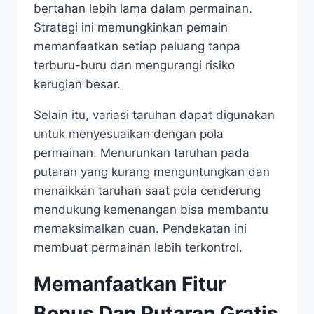
bertahan lebih lama dalam permainan.
Strategi ini memungkinkan pemain
memanfaatkan setiap peluang tanpa
terburu-buru dan mengurangi risiko
kerugian besar.
Selain itu, variasi taruhan dapat digunakan
untuk menyesuaikan dengan pola
permainan. Menurunkan taruhan pada
putaran yang kurang menguntungkan dan
menaikkan taruhan saat pola cenderung
mendukung kemenangan bisa membantu
memaksimalkan cuan. Pendekatan ini
membuat permainan lebih terkontrol.
Memanfaatkan Fitur
Bonus Dan Putaran Gratis