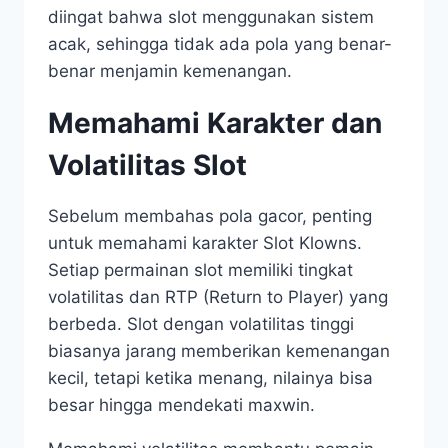
diingat bahwa slot menggunakan sistem
acak, sehingga tidak ada pola yang benar-
benar menjamin kemenangan.
Memahami Karakter dan
Volatilitas Slot
Sebelum membahas pola gacor, penting
untuk memahami karakter Slot Klowns.
Setiap permainan slot memiliki tingkat
volatilitas dan RTP (Return to Player) yang
berbeda. Slot dengan volatilitas tinggi
biasanya jarang memberikan kemenangan
kecil, tetapi ketika menang, nilainya bisa
besar hingga mendekati maxwin.