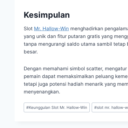
Kesimpulan
Slot
Mr. Hallow-Win
menghadirkan pengalama
yang unik dan fitur putaran gratis yang me
tanpa mengurangi saldo utama sambil teta
besar.
Dengan memahami simbol scatter, mengatur 
pemain dapat memaksimalkan peluang kemena
tetapi juga potensi hadiah menarik yang m
menyenangkan.
Post
#
Keunggulan Slot Mr. Hallow-Win
#
slot mr. hallow-w
Tags: