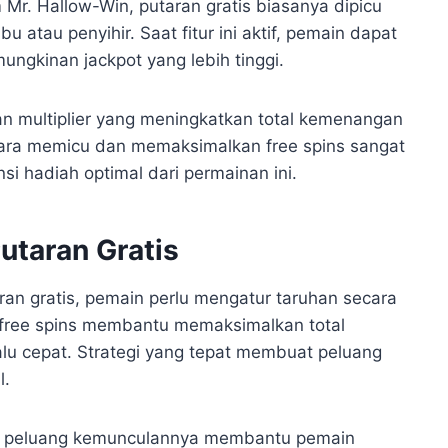
Mr. Hallow-Win, putaran gratis biasanya dipicu
bu atau penyihir. Saat fitur ini aktif, pemain dapat
kinan jackpot yang lebih tinggi.
gan multiplier yang meningkatkan total kemenangan
ara memicu dan memaksimalkan free spins sangat
i hadiah optimal dari permainan ini.
utaran Gratis
an gratis, pemain perlu mengatur taruhan secara
free spins membantu memaksimalkan total
u cepat. Strategi yang tepat membuat peluang
l.
dan peluang kemunculannya membantu pemain