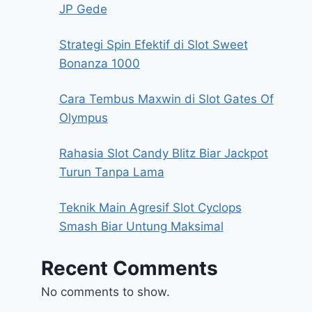
JP Gede
Strategi Spin Efektif di Slot Sweet
Bonanza 1000
Cara Tembus Maxwin di Slot Gates Of
Olympus
Rahasia Slot Candy Blitz Biar Jackpot
Turun Tanpa Lama
Teknik Main Agresif Slot Cyclops
Smash Biar Untung Maksimal
Recent Comments
No comments to show.