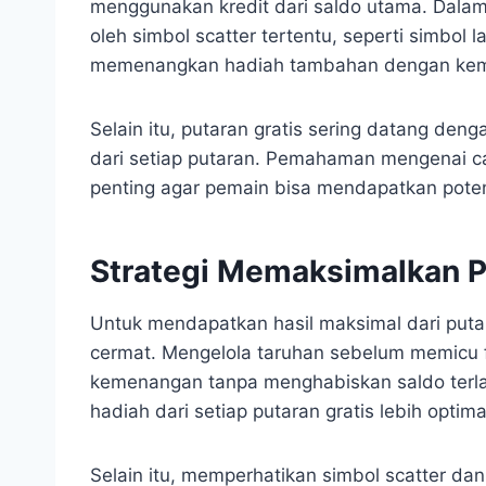
menggunakan kredit dari saldo utama. Dalam 
oleh simbol scatter tertentu, seperti simbol la
memenangkan hadiah tambahan dengan kemung
Selain itu, putaran gratis sering datang den
dari setiap putaran. Pemahaman mengenai c
penting agar pemain bisa mendapatkan potens
Strategi Memaksimalkan P
Untuk mendapatkan hasil maksimal dari putar
cermat. Mengelola taruhan sebelum memicu 
kemenangan tanpa menghabiskan saldo terlal
hadiah dari setiap putaran gratis lebih optima
Selain itu, memperhatikan simbol scatter 