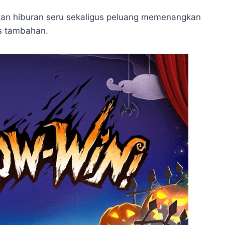
ikan hiburan seru sekaligus peluang memenangkan
us tambahan.