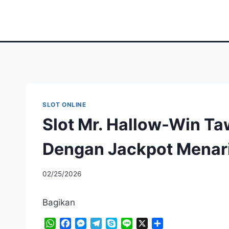
Skip
to
content
SLOT ONLINE
Slot Mr. Hallow-Win Ta
Dengan Jackpot Menar
02/25/2026
Bagikan
W
F
M
T
S
L
X
S