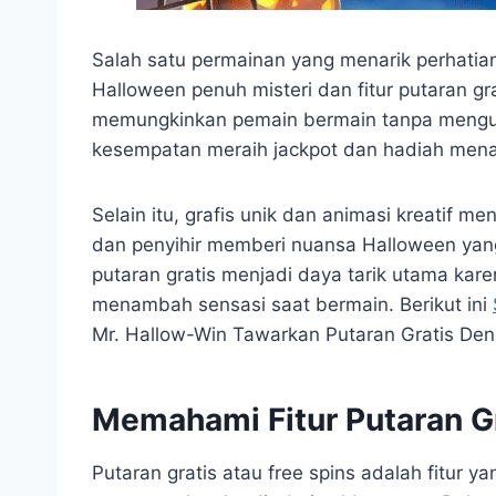
Salah satu permainan yang menarik perhatia
Halloween penuh misteri dan fitur putaran gr
memungkinkan pemain bermain tanpa mengura
kesempatan meraih jackpot dan hadiah menar
Selain itu, grafis unik dan animasi kreatif 
dan penyihir memberi nuansa Halloween yang
putaran gratis menjadi daya tarik utama ka
menambah sensasi saat bermain. Berikut ini
Mr. Hallow-Win Tawarkan Putaran Gratis Den
Memahami Fitur Putaran G
Putaran gratis atau free spins adalah fitu