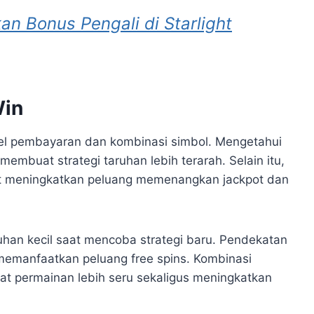
n Bonus Pengali di Starlight
Win
el pembayaran dan kombinasi simbol. Mengetahui
embuat strategi taruhan lebih terarah. Selain itu,
at meningkatkan peluang memenangkan jackpot dan
han kecil saat mencoba strategi baru. Pendekatan
memanfaatkan peluang free spins. Kombinasi
t permainan lebih seru sekaligus meningkatkan