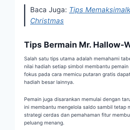
Baca Juga:
Tips Memaksimalka
Christmas
Tips Bermain Mr. Hallow-
Salah satu tips utama adalah memahami tab
nilai hadiah setiap simbol membantu pemain m
fokus pada cara memicu putaran gratis dap
hadiah besar lainnya.
Pemain juga disarankan memulai dengan taru
ini membantu mengelola saldo sambil tetap 
strategi cerdas dan pemahaman fitur membua
peluang menang.