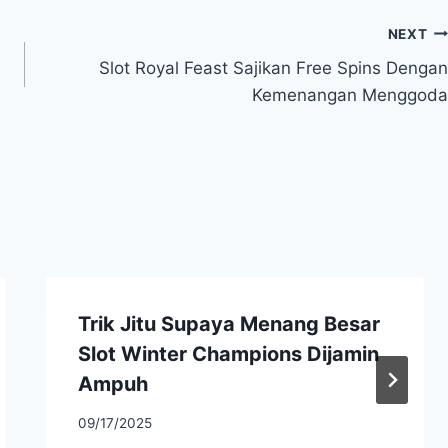
NEXT
Slot Royal Feast Sajikan Free Spins Dengan
Kemenangan Menggoda
Trik Jitu Supaya Menang Besar
Slot Winter Champions Dijamin
Ampuh
09/17/2025