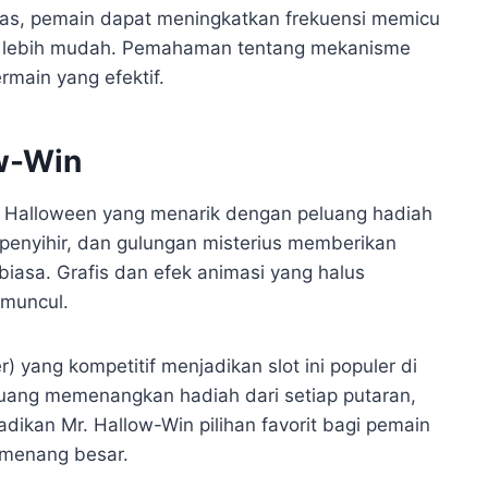
das, pemain dapat meningkatkan frekuensi memicu
pot lebih mudah. Pemahaman tentang mekanisme
rmain yang efektif.
ow-Win
 Halloween yang menarik dengan peluang hadiah
 penyihir, dan gulungan misterius memberikan
iasa. Grafis dan efek animasi yang halus
 muncul.
) yang kompetitif menjadikan slot ini populer di
eluang memenangkan hadiah dari setiap putaran,
jadikan Mr. Hallow-Win pilihan favorit bagi pemain
 menang besar.