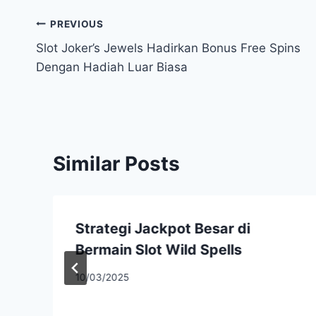
Post
PREVIOUS
Slot Joker’s Jewels Hadirkan Bonus Free Spins
navigation
Dengan Hadiah Luar Biasa
Similar Posts
Strategi Jackpot Besar di
Bermain Slot Wild Spells
10/03/2025